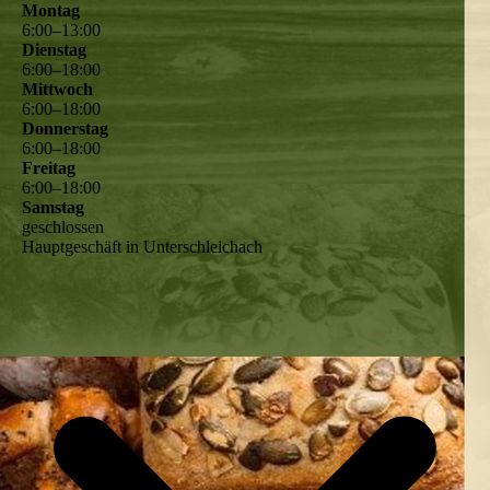
Montag
6
:
00
–
13
:
00
Dienstag
6
:
00
–
18
:
00
Mittwoch
6
:
00
–
18
:
00
Donnerstag
6
:
00
–
18
:
00
Freitag
6
:
00
–
18
:
00
Samstag
geschlossen
Hauptgeschäft in Unterschleichach