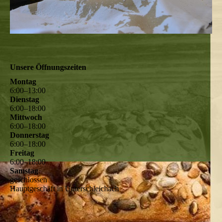
Unsere Öffnungszeiten
Montag
6
:
00
–
13
:
00
Dienstag
6
:
00
–
18
:
00
Mittwoch
6
:
00
–
18
:
00
Donnerstag
6
:
00
–
18
:
00
Freitag
6
:
00
–
18
:
00
Samstag
geschlossen
Hauptgeschäft in Unterschleichach