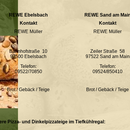
REWE Ebelsbach
REWE Sand am Mai
Kontakt
Kontakt
REWE Müller
REWE Müller
Bahnhofstraße 10
Zeiler Straße 58
97500 Ebelsbach
97522 Sand am Main
Telefon:
Telefon:
09522/70850
09524/850410
Brot / Gebäck / Teige
Brot / Gebäck / Teige
re Pizza- und Dinkelpizzateige im Tiefkühlregal: