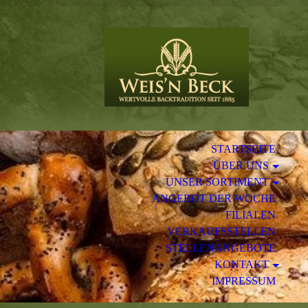
STARTSEITE
ÜBER UNS
UNSER SORTIMENT
ANGEBOT DER WOCHE
FILIALEN
VERKAUFSSTELLEN
STELLENANGEBOTE
KONTAKT
IMPRESSUM