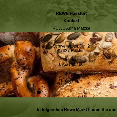
REWE Hassfurt
Kontakt
REWE Anna Matzke
Schweinfurter Str. 2
97437 Haßfurt
Telefon:
09521/95480
Brot / Teige
In folgendem Rewe Markt finden Sie unse