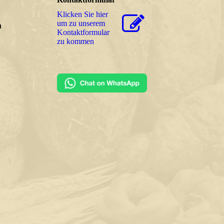
Klicken Sie hier
um zu unserem
n
Kon­takt­for­mu­lar
zu kommen