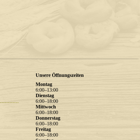
Unsere Öffnungszeiten
Montag
6
:
00
–
13
:
00
Dienstag
6
:
00
–
18
:
00
Mittwoch
6
:
00
–
18
:
00
Donnerstag
6
:
00
–
18
:
00
Freitag
6
:
00
–
18
:
00