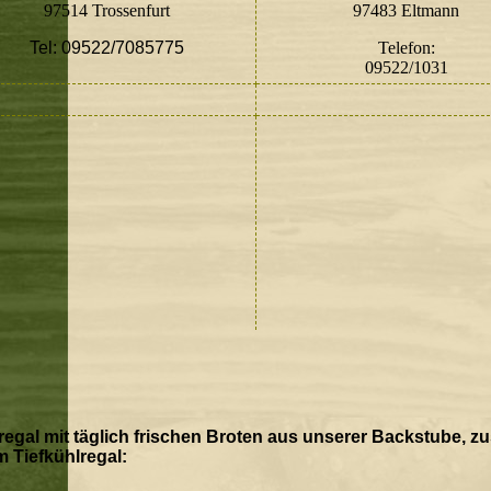
97514 Trossenfurt
97483 Eltmann
Tel: 09522/7085775
Telefon:
09522/1031
regal mit täglich frischen Broten aus unserer Backstube, zu
m Tiefkühlregal: