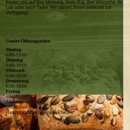
freuen uns auf Ihre Meinung, Ihren Rat, Ihre Wünsche, Ihr
Lob oder auch Tadel. Wir stehen Ihnen jederzeit zur
Verfügung!
Unsere Öffnungszeiten
Montag
6
:
00
–
13
:
00
Dienstag
6
:
00
–
18
:
00
Mittwoch
6
:
00
–
18
:
00
Donnerstag
6
:
00
–
18
:
00
Freitag
6
:
00
–
18
:
00
Samstag
geschlossen
Hauptgeschäft in Unterschleichach