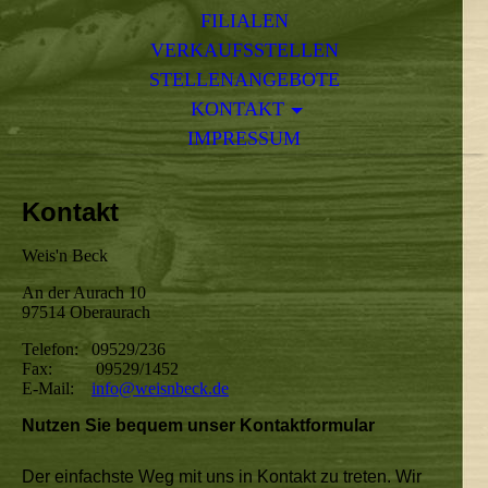
FILIALEN
VERKAUFSSTELLEN
STELLENANGEBOTE
KONTAKT
IMPRESSUM
Kontakt
Weis'n Beck
An der Aurach 10
97514 Oberaurach
Telefon: 09529/236
Fax: 09529/1452
E-Mail:
info@weisnbeck.de
Nutzen Sie bequem unser Kontaktformular
Der einfachste Weg mit uns in Kontakt zu treten. Wir