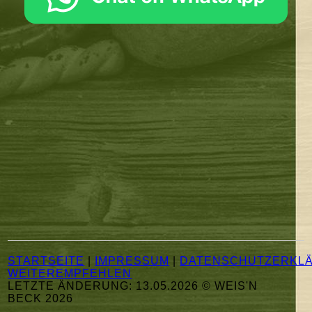
STARTSEITE
|
IMPRESSUM
|
DATENSCHUTZERKL
WEITEREMPFEHLEN
LETZTE ÄNDERUNG: 13.05.2026 ©
WEIS'N
BECK
2026