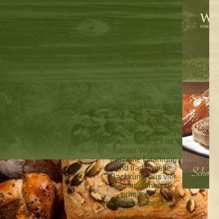
Bereits seit 1885
backen wir in
unserer Backstube
in
Unterschleichach
mit Leidenschaft
handwerklich
Brote
und
Backwaren.
Viele
althergebrachte,
hauseigene
Rezepte bilden die
Grundlage unseres
Sortiments.
Es ist
unser Wunsch,
wertvolle Erfahrung
und traditionelle
Backkunst aus vier
Generationen zu
erhalten und
weiterzuentwickeln.