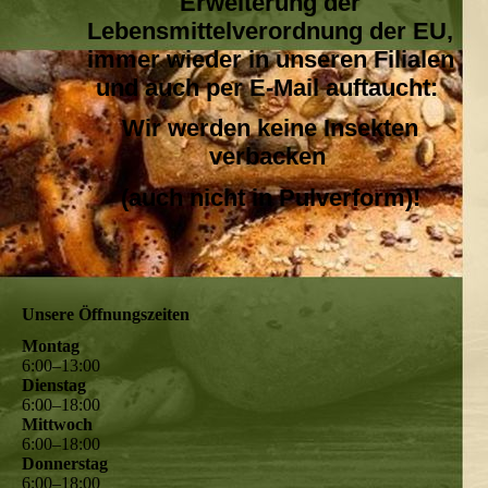
Erweiterung der
Lebensmittelverordnung der EU,
immer wieder in unseren Filialen
und auch per E-Mail auftaucht:
Wir werden keine Insekten
verbacken
(auch nicht in Pulverform)!
Unsere Öffnungszeiten
Montag
6
:
00
–
13
:
00
Dienstag
6
:
00
–
18
:
00
Mittwoch
6
:
00
–
18
:
00
Donnerstag
6
:
00
–
18
:
00