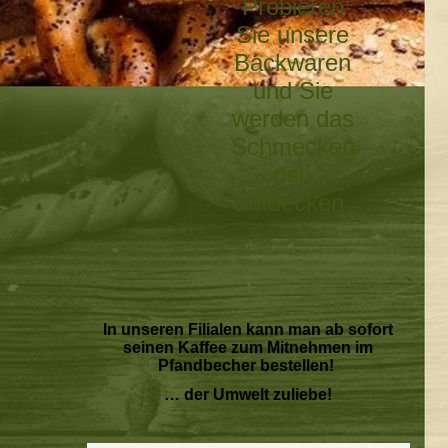
Probieren
Sie unsere
Backwaren
und Sie
werden das
Schmecken
neu
entdecken.
In unseren Filialen kann man ab sofort
seinen Kaffee zum Mitnehmen im
Pfandbecher bestellen!
… der Umwelt zuliebe!