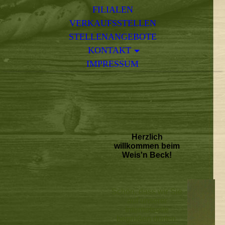
FILIALEN
VERKAUFSSTELLEN
STELLENANGEBOTE
KONTAKT
IMPRESSUM
Herzlich
willkommen beim
Weis'n Beck!
Schön, dass wir Sie
auf unserer
Internetseite
begrüßen dürfen.